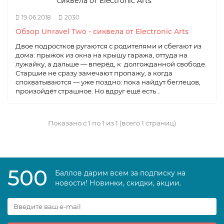
19.06.2018
2030
Обзор Unravel Two - сиквела от Electronic Arts
Двое подростков ругаются с родителями и сбегают из
дома: прыжок из окна на крышу гаража, оттуда на
лужайку, а дальше — вперёд, к долгожданной свободе.
Старшие не сразу замечают пропажу, а когда
спохватываются — уже поздно: пока найдут беглецов,
произойдёт страшное. Но вдруг ещё есть ..
Показано с 1 по 1 из 1 (всего 1 страниц)
500
Баллов дарим всем за подписку на
новости! Новинки, скидки, акции.