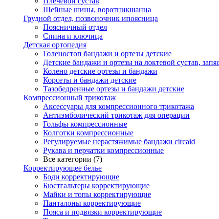
Плечевой сустав
Шейные шины, воротникшанца
Грудной отдел, позвоночник ипоясница
Поясничный отдел
Спина и ключица
Детская ортопедия
Голеностоп бандажи и ортезы детские
Детские бандажи и ортезы на локтевой сустав, запяс
Колено детские ортезы и бандажи
Корсеты и бандажи детские
Тазобедренные ортезы и бандажи детские
Компрессионный трикотаж
Аксессуары для компрессионного трикотажа
Антиэмболический трикотаж для операции
Гольфы компрессионные
Колготки компрессионные
Регулируемые нерастяжимые бандажи circaid
Рукава и перчатки компрессионные
Все категории (7)
Корректирующее белье
Боди корректирующие
Бюстгальтеры корректирующие
Майки и топы корректирующие
Панталоны корректирующие
Пояса и подвязки корректирующие