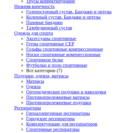
Трусы корректирующие
Нижняя конечность
Голеностопный сустав. Бандажи и ортезы
Коленный сустав. Бандажи и ортезы
Паховые бандажи
Тазобедренный сустав
Одежда для спорта
Аксессуары спортивные
Гетры спортивные CEP
Гольфы спортивные компрессионные
Носки спортивные компрессионные
Спортивное белье
Футболки и поло спортивные
Все категории (7)
Подушки, одеяла, матрасы
Матрасы
Одеяла
Ортопедические подушки и наволочки
Противопролежневые матрасы
Противопролежневые подушки
Респираторы
Гипоаллергенные респираторы
Городские респираторы
Комплектующие для респираторов
Спортивные респираторы