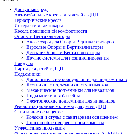
Доступная среда
Автомобильные кресла для детей с ДЦП
Гериатрические кресла
Интерактивные товары
Кресла повышенной комфортности
Опоры и Вертикализаторы
Аксессуары для Опор и Вертикализаторов
Взрослые Опоры и Вертикализаторы
Детские Опоры и Вертикализаторы
Другие системы для позиционирования
Пандусы
Парты для детей с ДЦП
Подъемники
Дополнительное оборудование для подъемников
Лестничные подъемники, ступенькоходы
Механические подъемники для инвалидов
Подъемники для бассейна
Электрические подъемники для инвалидов
Реабилитационные костюмы для детей ДЦП
Санитарное оснащение
Коляски и стулья с санитарным оснащением
Приспособления для ванной комнаты
Утяжеленная продукция
Функционально-корригирующие корсеты STABILO