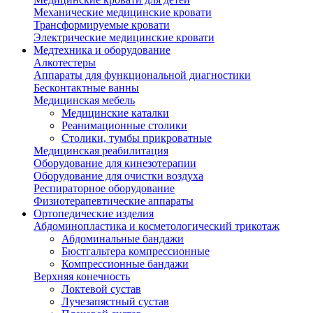
Механические медицинские кровати
Трансформируемые кровати
Электрические медицинские кровати
Медтехника и оборудование
Алкотестеры
Аппараты для функциональной диагностики
Бесконтактные ванны
Медицинская мебель
Медицинские каталки
Реанимационные столики
Столики, тумбы прикроватные
Медицинская реабилитация
Оборудование для кинезотерапии
Оборудование для очистки воздуха
Респираторное оборудование
Физиотерапевтические аппараты
Ортопедические изделия
Абдоминопластика и косметологический трикотаж
Абдоминальные бандажи
Бюстгальтера компрессионные
Компрессионные бандажи
Верхняя конечность
Локтевой сустав
Лучезапястный сустав